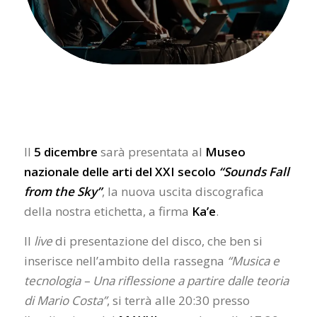
Il
5 dicembre
sarà presentata al
Museo
nazionale delle arti del XXI secolo
“Sounds Fall
from the Sky”
, la nuova uscita discografica
della nostra etichetta, a firma
Ka’e
.
Il
live
di presentazione del disco, che ben si
inserisce nell’ambito della rassegna
“Musica e
tecnologia – Una riflessione a partire dalle teoria
di Mario Costa”
, si terrà alle 20:30 presso